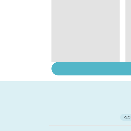
Votre enfant se
gratte : et si c'était la
varicelle ?
REC