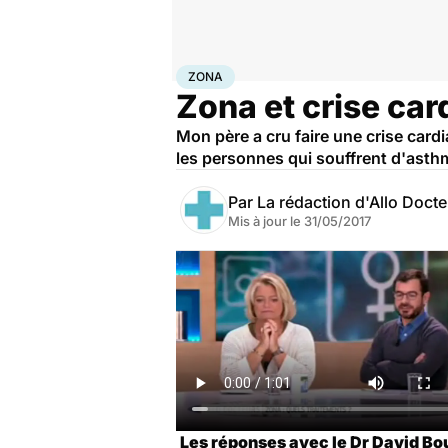
Accueil
Santé
Zona
ZONA
Zona et crise car
Mon père a cru faire une crise cardi
les personnes qui souffrent d'asth
Par
La rédaction d'Allo Doct
Mis à jour le
31/05/2017
Les réponses avec le Dr David Bou