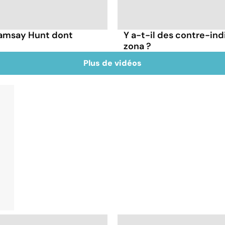
Ramsay Hunt dont
Y a-t-il des contre-ind
zona ?
Plus de vidéos