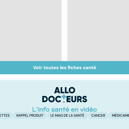
Voir toutes les fiches santé
Zona : quand le virus
Tout savoir sur les
de la varicelle refait
infections
surface
pulmonaires
ETTES
RAPPEL PRODUIT
LE MAG DE LA SANTÉ
CANCER
MÉDICAM