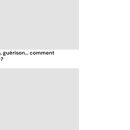
, guérison… comment
 ?