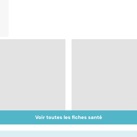
Voir toutes les fiches santé
Verrues : le
Tout savoir sur les
papillomavirus en
infections
cause
pulmonaires