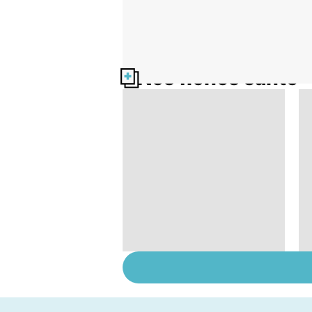
Nos fiches santé
Quand les pieds font
souffrir