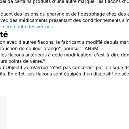
ppel de certains produits d'une autre marque, les flacons d'
oquant des lésions du pharynx et de l'oesophage chez des e
avec des médicaments présentant des conditionnements simil
mère contre les verrues
ité
sion avec d'autres flacons, le fabricant a modifié depuis ma
bouchon de couleur orange", poursuit l'ANSM.
les flacons antérieurs à cette modification, c'est-à-dire do
urs points de vente."
'Objectif ZeroVerrue "n'est pas concerné" par le risque de 
its. En effet, ses flacons sont équipés d'un dispositif de sé