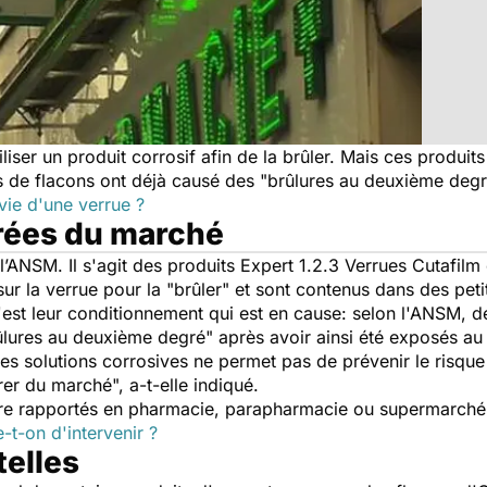
iliser un produit corrosif afin de la brûler. Mais ces produit
de flacons ont déjà causé des "brûlures au deuxième degré"
vie d'une verrue ?
irées du marché
l’ANSM. Il s'agit des produits Expert 1.2.3 Verrues Cutafilm 
sur la verrue pour la "brûler" et sont contenus dans des peti
est leur conditionnement qui est en cause: selon l'ANSM, des
ûlures au deuxième degré" après avoir ainsi été exposés au 
es solutions corrosives ne permet pas de prévenir le risqu
er du marché", a-t-elle indiqué.
être rapportés en pharmacie, parapharmacie ou supermarché
-t-on d'intervenir ?
telles