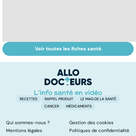
Voir toutes les fiches santé
Candidose
Ongles : quand
To
buccale : quand
s'inquiéter ?
le
la mycose
p
infecte la
bouche
RECETTES
RAPPEL PRODUIT
LE MAG DE LA SANTÉ
CANCER
MÉDICAMENTS
Qui sommes-nous ?
Gestion des cookies
Mentions légales
Politiques de confidentialité