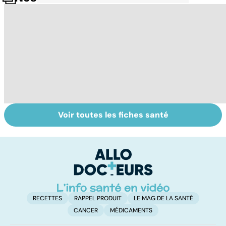
Voir toutes les fiches santé
Automutilation :
Brûlures : la prise
To
des ados en
en charge des
le
souffrance
grands brûlés
p
RECETTES
RAPPEL PRODUIT
LE MAG DE LA SANTÉ
CANCER
MÉDICAMENTS