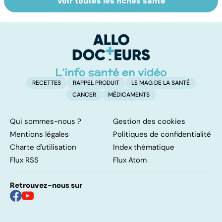
Voir toutes les fiches santé
Ostéoporose :
Tout savoir sur
I
préserver le
les infections
a
capital osseux
pulmonaires
fa
d'
RECETTES
RAPPEL PRODUIT
LE MAG DE LA SANTÉ
CANCER
MÉDICAMENTS
Qui sommes-nous ?
Gestion des cookies
Mentions légales
Politiques de confidentialité
Charte d'utilisation
Index thématique
Flux RSS
Flux Atom
Retrouvez-nous sur