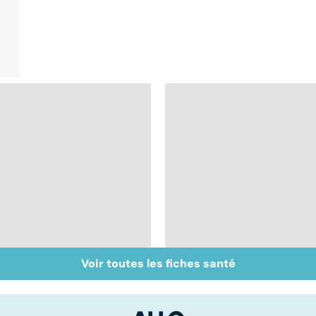
Voir toutes les fiches santé
Embolie pulmonaire :
RGO : des solutions
un caillot dans
contre le reflux
l'artère pulmonaire
gastrique