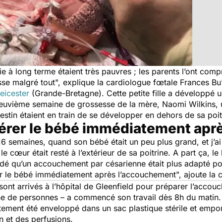
e à long terme étaient très pauvres ; les parents l’ont compr
sse malgré tout
", explique la cardiologue fœtale Frances Bu
Leicester
(Grande-Bretagne). Cette petite fille a développé 
 neuvième semaine de grossesse de la mère, Naomi Wilkins, 
estin étaient en train de se développer en dehors de sa poit
érer le bébé immédiatement apr
6 semaines, quand son bébé était un peu plus grand, et j’ai 
 cœur était resté à l’extérieur de sa poitrine. A part ça, le
é qu’un accouchement par césarienne était plus adapté pour 
rer le bébé immédiatement après l’accouchement
", ajoute la
sont arrivés à l’hôpital de Gleenfield pour préparer l’acco
ine de personnes – a commencé son travail dès 8h du matin
ement été enveloppé dans un sac plastique stérile et empor
on et des perfusions.