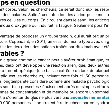
rps en question
 anticorps. Selon les chercheurs, ce serait donc eux les re
 des malades. Suite à une infection, les anticorps se multip
pres cellules du corps. En circulant dans le sang, les antic
nque d'oxygène qui induirait la fatigue. Seulement pour l'in
'avantage de proposer un groupe témoin, qui aurait prit un p
olécule. Cependant, en 2011, un essai du même type avec un g
 : les deux tiers des patients traités par rituximab avait 
rables ?
adie grave comme le cancer peut s'avérer problématique, car 
s, deux ont développé une réaction allergique, deux autres
rpura thrombopénique (une baisse extrême du taux de plaquet
liquent les chercheurs, incluant cette fois-ci 150 personne
 a longtemps été considéré comme une maladie psychologi
es sont bien présentes : épuisement après de simples effor
lèmes de concentration et de mémoire ou encore un sommeil 
 à s'orienter de plus ne plus vers une
anomalie immunitai
(1)
150.000 personnes
pourraient être touchées par ce syndrom