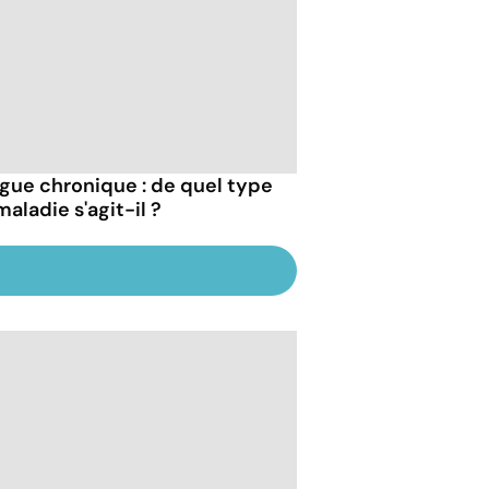
igue chronique : de quel type
aladie s'agit-il ?