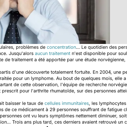
ulaires, problèmes de
concentration
… Le quotidien des per
nce. Jusqu'alors
aucun traitement
n'est disponible pour sou
e de traitement a été apportée par une étude norvégienne, pu
 partis d'une découverte totalement fortuite. En 2004, une
traitée pour un lymphome. Au bout de quelques mois, elle a
tant de cette observation, l'équipe de recherche norvégien
 prescrit pour l'arthrite rhumatoïde, sur des personnes attei
ait baisser le taux de
cellules immunitaires
, les lymphocytes
ns de ce médicament à 29 personnes souffrant de fatigue c
 personnes ont vu leurs symptômes nettement diminuer, soit
on… Trois ans plus tard, ces derniers avaient retrouvé un c