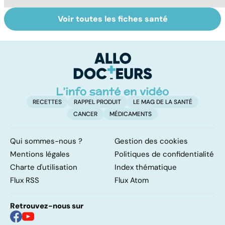
Voir toutes les fiches santé
Le lupus, une
Anémie :
E
maladie
symptômes,
os
complexe
causes et
bo
traitements
p
RECETTES
RAPPEL PRODUIT
LE MAG DE LA SANTÉ
CANCER
MÉDICAMENTS
Qui sommes-nous ?
Gestion des cookies
Mentions légales
Politiques de confidentialité
Charte d'utilisation
Index thématique
Flux RSS
Flux Atom
Retrouvez-nous sur