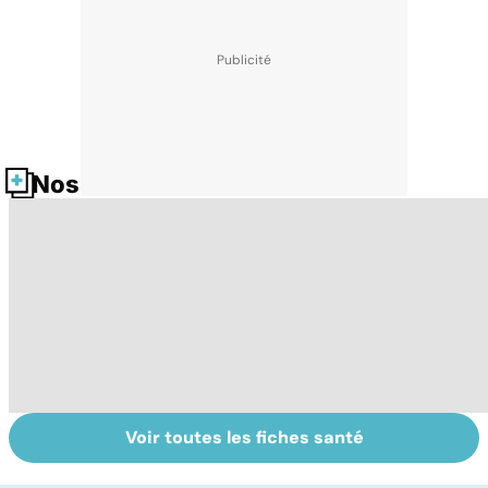
Nos fiches santé
Voir toutes les fiches santé
Le lupus, une
Anémie :
E
maladie
symptômes,
os