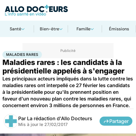
Santé
Bien-être
Famille
Émissions
Accueil
Santé
Maladies
Maladies rares
Maladies rares
MALADIES RARES
Maladies rares : les candidats à la
présidentielle appelés à s'engager
Les principaux acteurs impliqués dans la lutte contre les
maladies rares ont interpellé ce 27 février les candidats
à la présidentielle pour qu'ils prennent position en
faveur d'un nouveau plan contre les maladies rares, qui
concernent environ 3 millions de personnes en France.
Par
La rédaction d'Allo Docteurs
Partager
Mis à jour le
27/02/2017