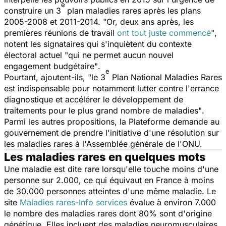
e
construire un
3
plan maladies
rares après les plans
2005-2008 et 2011-2014.
"Or, deux ans après, les
premières réunions de travail
ont tout juste commencé
"
,
notent les signataires qui s'inquiètent du contexte
électoral actuel
"qui ne permet aucun nouvel
engagement budgétaire"
.
e
Pourtant, ajoutent-ils,
"le 3
Plan National Maladies Rares
est indispensable pour notamment lutter contre l'errance
diagnostique et accélérer le développement de
traitements pour le plus grand nombre de maladies"
.
Parmi les autres propositions, la Plateforme demande au
gouvernement de prendre l'initiative d'une résolution sur
les maladies rares à l'Assemblée générale de l'ONU.
Les maladies rares en quelques mots
Une maladie est dite rare lorsqu'elle touche moins d'une
personne sur 2.000, ce qui équivaut en France à moins
de 30.000 personnes atteintes d'une même maladie. Le
site
Maladies rares-Info services
évalue à environ 7.000
le nombre des maladies rares dont 80% sont d'origine
génétique. Elles incluent des maladies neuromusculaires,