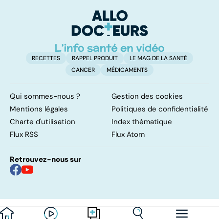
complexe
causes et
bo
traitements
p
RECETTES
RAPPEL PRODUIT
LE MAG DE LA SANTÉ
CANCER
MÉDICAMENTS
Qui sommes-nous ?
Gestion des cookies
Mentions légales
Politiques de confidentialité
Charte d'utilisation
Index thématique
Flux RSS
Flux Atom
Retrouvez-nous sur