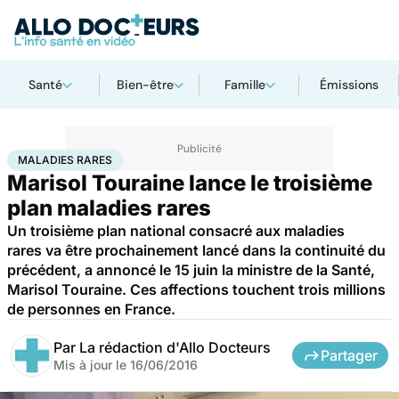
Santé
Bien-être
Famille
Émissions
Accueil
Santé
Maladies
Maladies rares
Maladies rares
MALADIES RARES
Marisol Touraine lance le troisième
plan maladies rares
Un troisième plan national consacré aux maladies
rares va être prochainement lancé dans la continuité du
précédent, a annoncé le 15 juin la ministre de la Santé,
Marisol Touraine. Ces affections touchent trois millions
de personnes en France.
Par
La rédaction d'Allo Docteurs
Partager
Mis à jour le
16/06/2016