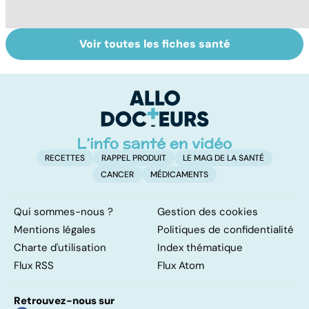
Voir toutes les fiches santé
Le lupus, une
Anémie :
E
maladie
symptômes,
os
complexe
causes et
bo
traitements
p
RECETTES
RAPPEL PRODUIT
LE MAG DE LA SANTÉ
CANCER
MÉDICAMENTS
Qui sommes-nous ?
Gestion des cookies
Mentions légales
Politiques de confidentialité
Charte d'utilisation
Index thématique
Flux RSS
Flux Atom
Retrouvez-nous sur