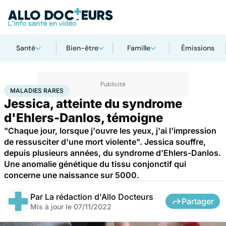
Santé
Bien-être
Famille
Émissions
Accueil
Santé
Maladies
Maladies rares
Maladies rares
MALADIES RARES
Jessica, atteinte du syndrome
d'Ehlers-Danlos, témoigne
"Chaque jour, lorsque j'ouvre les yeux, j'ai l'impression
de ressusciter d'une mort violente". Jessica souffre,
depuis plusieurs années, du syndrome d'Ehlers-Danlos.
Une anomalie génétique du tissu conjonctif qui
concerne une naissance sur 5000.
Par
La rédaction d'Allo Docteurs
Partager
Mis à jour le
07/11/2022