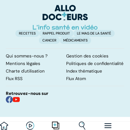
complexe
causes et
bo
traitements
p
RECETTES
RAPPEL PRODUIT
LE MAG DE LA SANTÉ
CANCER
MÉDICAMENTS
Qui sommes-nous ?
Gestion des cookies
Mentions légales
Politiques de confidentialité
Charte d'utilisation
Index thématique
Flux RSS
Flux Atom
Retrouvez-nous sur