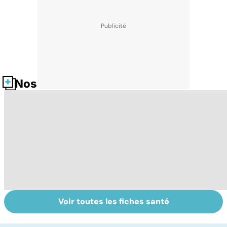
Nos fiches santé
Voir toutes les fiches santé
Le lupus, une
Anémie :
E
maladie
symptômes,
os