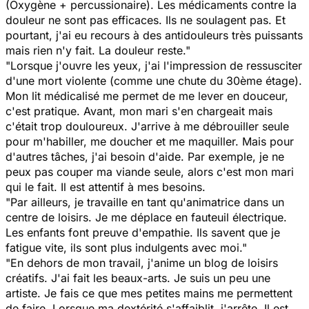
(Oxygène + percussionaire). Les médicaments contre la
douleur ne sont pas efficaces. Ils ne soulagent pas. Et
pourtant, j'ai eu recours à des antidouleurs très puissants
mais rien n'y fait. La douleur reste."
"Lorsque j'ouvre les yeux, j'ai l'impression de ressusciter
d'une mort violente (comme une chute du 30ème étage).
Mon lit médicalisé me permet de me lever en douceur,
c'est pratique. Avant, mon mari s'en chargeait mais
c'était trop douloureux. J'arrive à me débrouiller seule
pour m'habiller, me doucher et me maquiller. Mais pour
d'autres tâches, j'ai besoin d'aide. Par exemple, je ne
peux pas couper ma viande seule, alors c'est mon mari
qui le fait. Il est attentif à mes besoins.
"Par ailleurs, je travaille en tant qu'animatrice dans un
centre de loisirs. Je me déplace en fauteuil électrique.
Les enfants font preuve d'empathie. Ils savent que je
fatigue vite, ils sont plus indulgents avec moi."
"En dehors de mon travail, j'anime un blog de loisirs
créatifs. J'ai fait les beaux-arts. Je suis un peu une
artiste. Je fais ce que mes petites mains me permettent
de faire. Lorsque ma dextérité s'affaiblit, j'arrête. Il est