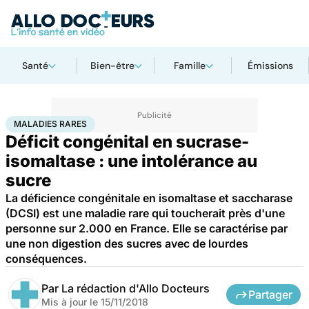
Santé
Bien-être
Famille
Émissions
Accueil
Santé
Maladies
Maladies rares
Maladies rares
MALADIES RARES
Déficit congénital en sucrase-
isomaltase : une intolérance au
sucre
La déficience congénitale en isomaltase et saccharase
(DCSI) est une maladie rare qui toucherait près d'une
personne sur 2.000 en France. Elle se caractérise par
une non digestion des sucres avec de lourdes
conséquences.
Par
La rédaction d'Allo Docteurs
Partager
Mis à jour le
15/11/2018