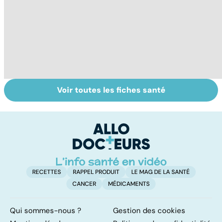
Voir toutes les fiches santé
Le lupus, une
Anémie :
E
maladie
symptômes,
os
complexe
causes et
bo
traitements
p
RECETTES
RAPPEL PRODUIT
LE MAG DE LA SANTÉ
CANCER
MÉDICAMENTS
Qui sommes-nous ?
Gestion des cookies