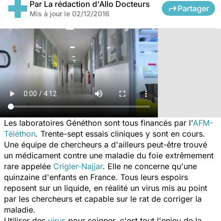
Par
La rédaction d'Allo Docteurs
Partager
Mis à jour le
02/12/2016
Les laboratoires Généthon sont tous financés par l'
AFM-
Téléthon
. Trente-sept essais cliniques y sont en cours.
Une équipe de chercheurs a d'ailleurs peut-être trouvé
un médicament contre une maladie du foie extrêmement
rare appelée
Crigler-Najjar
. Elle ne concerne qu'une
quinzaine d'enfants en France. Tous leurs espoirs
reposent sur un liquide, en réalité un virus mis au point
par les chercheurs et capable sur le rat de corriger la
maladie.
Utiliser des
virus
pour soigner, c'est tout l'enjeu de la