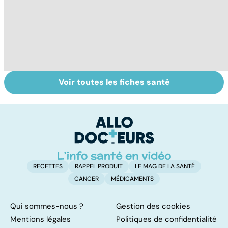
Voir toutes les fiches santé
Alimentation :
Les féculents, un
C
mangeons-nous
carburant
l'
trop de
indispensable
d
protéines ?
pour l'organisme
RECETTES
RAPPEL PRODUIT
LE MAG DE LA SANTÉ
CANCER
MÉDICAMENTS
Qui sommes-nous ?
Gestion des cookies
Mentions légales
Politiques de confidentialité