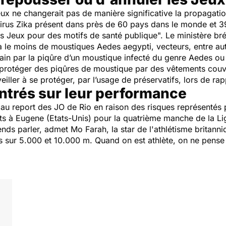
x ne changerait pas de manière significative la propagation
 virus Zika présent dans près de 60 pays dans le monde et 3
les Jeux pour des motifs de santé publique".
Le ministère bré
y a le moins de moustiques
Aedes aegypti
, vecteurs, entre au
main par la piqûre d’un moustique infecté du genre
Aedes
o
rotéger des piqûres de moustique par des vêtements couvra
iller à se protéger, par l’usage de préservatifs, lors de rap
ntrés sur leur performance
 au report des JO de Rio en raison des risques représentés p
nts à Eugene (Etats-Unis) pour la quatrième manche de la L
ends parler,
admet Mo Farah, la star de l'athlétisme britanni
s sur 5.000 et 10.000 m.
Quand on est athlète, on ne pense à