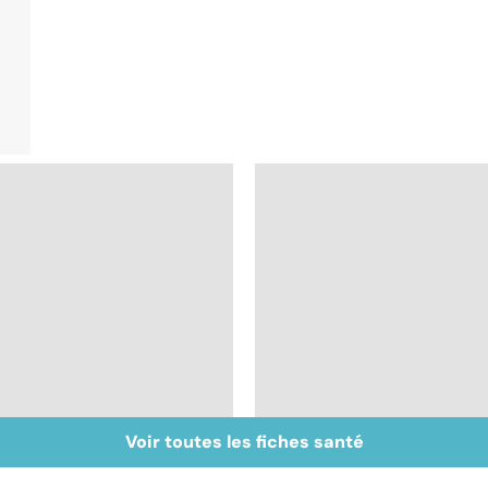
Voir toutes les fiches santé
Inflammation des
Suicide : prévenir le
amygdales : que faire
passage à l'acte