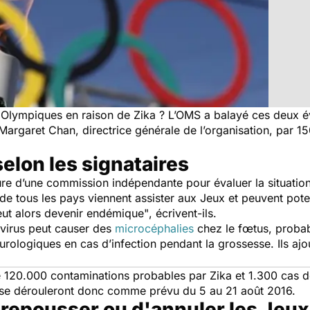
 Olympiques en raison de Zika ? L’OMS a balayé ces deux éve
argaret Chan, directrice générale de l’organisation, par 15
selon les signataires
ure d’une commission indépendante pour évaluer la situation
e tous les pays viennent assister aux Jeux et peuvent potent
peut alors devenir endémique"
, écrivent-ils.
e virus peut causer des
microcéphalies
chez le fœtus, proba
urologiques en cas d’infection pendant la grossesse. Ils ajou
 120.000 contaminations probables par Zika et 1.300 cas d
se dérouleront donc comme prévu du 5 au 21 août 2016.
e repousser ou d'annuler les Jeu