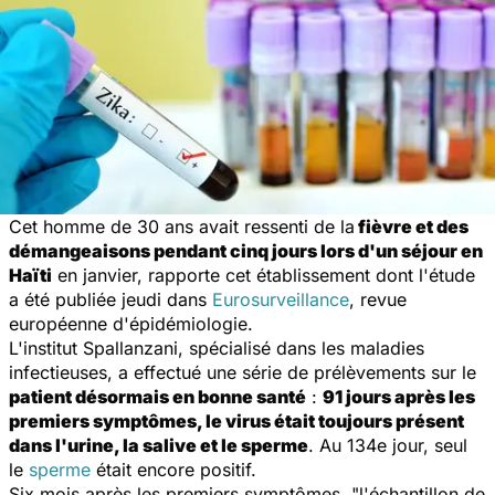
Cet homme de 30 ans avait ressenti de la
fièvre et des
démangeaisons pendant cinq jours lors d'un séjour en
Haïti
en janvier, rapporte cet établissement dont l'étude
a été publiée jeudi dans
Eurosurveillance
, revue
européenne d'épidémiologie.
L'institut Spallanzani, spécialisé dans les maladies
infectieuses, a effectué une série de prélèvements sur le
patient désormais en bonne santé
:
91 jours après les
premiers symptômes, le virus était toujours présent
dans l'urine, la salive et le sperme
. Au 134e jour, seul
le
sperme
était encore positif.
Six mois après les premiers symptômes,
"l'échantillon de