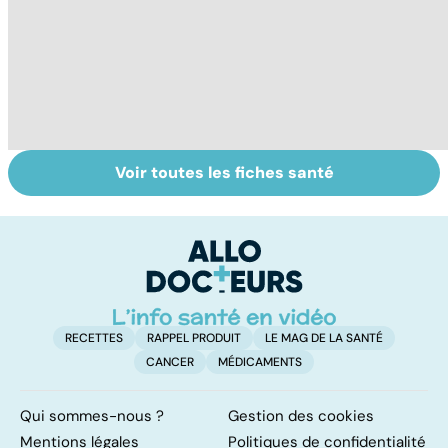
Voir toutes les fiches santé
Tout savoir sur
Inflammation des
Su
les infections
amygdales : que
le
pulmonaires
faire en cas
l'
d'angine ?
RECETTES
RAPPEL PRODUIT
LE MAG DE LA SANTÉ
CANCER
MÉDICAMENTS
Qui sommes-nous ?
Gestion des cookies
Mentions légales
Politiques de confidentialité