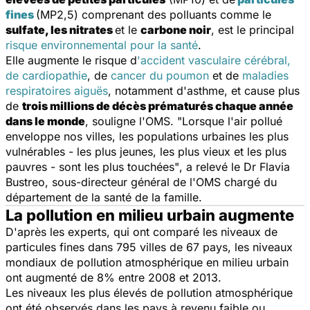
fines
(MP2,5) comprenant des polluants comme le
sulfate, les nitrates
et le
carbone noir
, est le principal
risque environnemental pour la santé
.
Elle augmente le risque d
'accident vasculaire cérébral,
de cardiopathie
, de
cancer du poumon
et de
maladies
respiratoires aiguës
, notamment d'asthme, et cause plus
de
trois millions de décès prématurés chaque année
dans le monde
, souligne l'OMS.
"Lorsque l'air pollué
enveloppe nos villes, les populations urbaines les plus
vulnérables - les plus jeunes, les plus vieux et les plus
pauvres - sont les plus touchées"
, a relevé le Dr Flavia
Bustreo, sous-directeur général de l'OMS chargé du
département de la santé de la famille.
La pollution en milieu urbain augmente
D'après les experts, qui ont comparé les niveaux de
particules fines dans 795 villes de 67 pays, les niveaux
mondiaux de pollution atmosphérique en milieu urbain
ont augmenté de 8% entre 2008 et 2013.
Les niveaux les plus élevés de pollution atmosphérique
ont été observés dans les pays à revenu faible ou