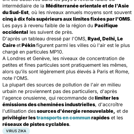
intermédiaire de la
Méditerranée orientale et de l'Asie
du Sud-Est
, où les niveaux annuels moyens sont souvent
cinq à dix fois supérieurs aux limites fixées par l'OMS
.
Les pays à revenu faible de la région du
Pacifique
occidental
les suivent de près.
D'après un tableau dressé par l'OMS,
Ryad, Delhi, Le
Caire
et
Pékin
figurent parmi les villes où l'air est le plus
chargé en particules MP10.
A Londres et Genève, les niveaux de concentration de
petites et fines particules sont pratiquement les mêmes,
alors qu'ils sont légèrement plus élevés à Paris et Rome,
note l'OMS.
La plupart des sources de pollution de l'air en milieu
urbain ne proviennent pas des particuliers, d'après
l'agence onusienne, qui recommande de
limiter les
émissions des cheminées industrielles
, d'accroître
l'utilisation des
sources d'énergie renouvelable,
et de
privilégier les
transports en commun
rapides
et les
réseaux de pistes cyclables
.
VIRUS ZIKA