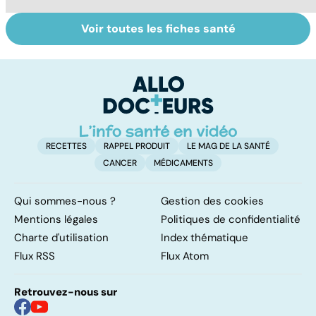
Voir toutes les fiches santé
Tout savoir sur
La tuberculose
L
les infections
pulmonaire
u
pulmonaires
ré
RECETTES
RAPPEL PRODUIT
LE MAG DE LA SANTÉ
CANCER
MÉDICAMENTS
Qui sommes-nous ?
Gestion des cookies
Mentions légales
Politiques de confidentialité
Charte d'utilisation
Index thématique
Flux RSS
Flux Atom
Retrouvez-nous sur