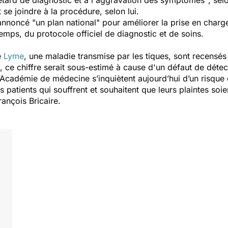
retard de diagnostic et à l'aggravation des symptômes"
, sel
se joindre à la procédure, selon lui.
nnoncé "un plan national" pour améliorer la prise en charg
temps, du protocole officiel de diagnostic et de soins.
e
Lyme
, une maladie transmise par les tiques, sont recensé
, ce chiffre serait sous-estimé à cause d'un défaut de détect
l’Académie de médecine s’inquiètent aujourd’hui d’un risque 
atients qui souffrent et souhaitent que leurs plaintes soien
rançois Bricaire.