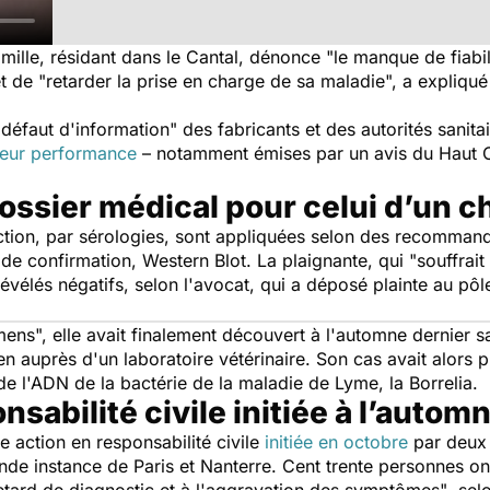
mille, résidant dans le Cantal, dénonce "
le manque de fiabil
et de
"retarder la prise en charge de sa maladie",
a expliqué
 défaut d'information"
des fabricants et des autorités sanitai
 leur performance
– notamment émises par un avis du Haut C
ossier médical pour celui d’un c
ion, par sérologies, sont appliquées selon des recommanda
t de confirmation, Western Blot. La plaignante, qui
"souffrait
t révélés négatifs, selon l'avocat, qui a déposé plainte au p
mens",
elle avait finalement découvert à l'automne dernier s
en auprès d'un laboratoire vétérinaire. Son cas avait alors 
de l'ADN de la bactérie de la maladie de Lyme, la Borrelia.
sabilité civile initiée à l’autom
e action en responsabilité civile
initiée en octobre
par deux 
nde instance de Paris et Nanterre. Cent trente personnes on