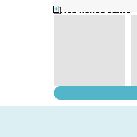
Nos fiches santé
Maladie de Lyme,
quand les tiques
attaquent