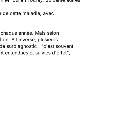
on M
Julien Fouray. Soixante autres
e de cette maladie, avec
s chaque année. Mais selon
ion. À l’inverse, plusieurs
de surdiagnostic : "
c'est souvent
t entendues et suivies d'effet"
,