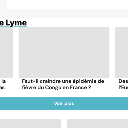
de Lyme
 la
Faut-il craindre une épidémie de
Des
as
fièvre du Congo en France ?
l’Eu
Voir plus