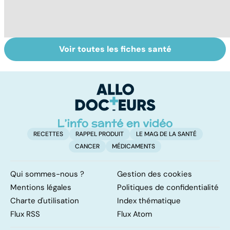
Voir toutes les fiches santé
VIH : la maladie
Tout savoir sur
I
dont on ne guérit
les infections
a
pas
pulmonaires
fa
d'
RECETTES
RAPPEL PRODUIT
LE MAG DE LA SANTÉ
CANCER
MÉDICAMENTS
Qui sommes-nous ?
Gestion des cookies
Mentions légales
Politiques de confidentialité
Charte d'utilisation
Index thématique
Flux RSS
Flux Atom