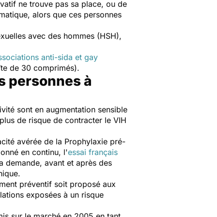
rvatif ne trouve pas sa place, ou de
ématique, alors que ces personnes
 sexuelles avec des hommes (HSH),
ssociations anti-sida et gay
îte de 30 comprimés).
es personnes à
tivité sont en augmentation sensible
lus de risque de contracter le VIH
acité avérée de la Prophylaxie pré-
onné en continu, l'
essai français
 la demande, avant et après des
nnique.
ment préventif soit proposé aux
ations exposées à un risque
mis sur le marché en 2005 en tant