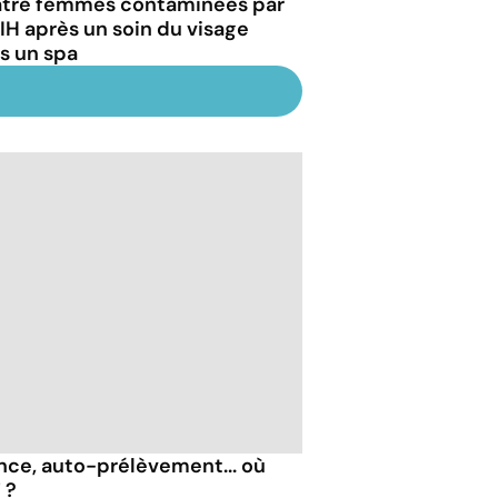
tre femmes contaminées par
VIH après un soin du visage
s un spa
nce, auto-prélèvement... où
 ?