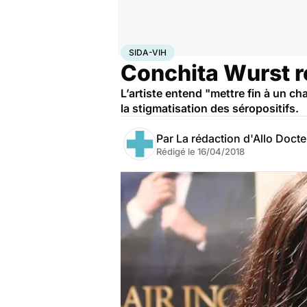
Accueil
Santé
Maladies
Sida-VIH
SIDA-VIH
Conchita Wurst ré
L’artiste entend "mettre fin à un ch
la stigmatisation des séropositifs.
Par
La rédaction d'Allo Doct
Rédigé le
16/04/2018