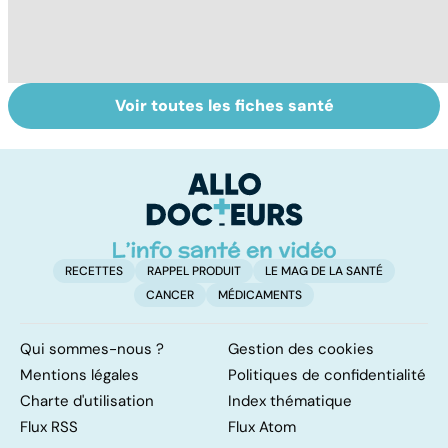
Voir toutes les fiches santé
La gale, une
Tout savoir sur
I
maladie très
les infections
a
contagieuse
pulmonaires
fa
d'
RECETTES
RAPPEL PRODUIT
LE MAG DE LA SANTÉ
CANCER
MÉDICAMENTS
Qui sommes-nous ?
Gestion des cookies
Mentions légales
Politiques de confidentialité
Charte d'utilisation
Index thématique
Flux RSS
Flux Atom