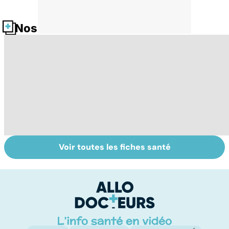
Nos fiches santé
Voir toutes les fiches santé
Tout savoir sur
Inflammation des
Su
les infections
amygdales : que
le
pulmonaires
faire en cas
l'
d'angine ?