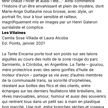
tenir chaud l'hiver et aussi l'été..." Ainsi commence
l'histoire d'un être envahissant et plein de mystère, dont
Marie-Ange Guillaume nous brosse, avec style, un
portrait fin, tour à tour sensible et railleur,
magnifiquement mis en images par un Henri Galeron
surréaliste et complice.
Les Vilaines
Camila Sosa Villada et Laura Alcoba
Ed. Points, janvier 2021
La Tante Encarna porte tout son poids sur ses talons
aiguilles au cours des nuits de la zone rouge du parc
Sarmiento, à Córdoba, en Argentine. La Tante – gourou,
mère protectrice avec des seins gonflés d’huile de
moteur d’avion – partage sa vie avec d’autres membres
de la communauté trans, sa sororité d’orphelines,
résistant aux bottes des flics et des clients, entre
échanges sur les derniers feuilletons télé brésiliens, les
rêves inavouables, amour, humour et aussi des souvenirs
qui rentrent tous dans un petit sac à main en plastique
bon marché. Une nuit, entre branches sèches et roseaux