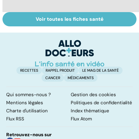
Voir toutes les fiches santé
Dérèglement
Tout savoir sur
I
hormonal : et si
les infections
a
c'était les
pulmonaires
fa
surrénales ?
d'
RECETTES
RAPPEL PRODUIT
LE MAG DE LA SANTÉ
CANCER
MÉDICAMENTS
Qui sommes-nous ?
Gestion des cookies
Mentions légales
Politiques de confidentialité
Charte d'utilisation
Index thématique
Flux RSS
Flux Atom
Retrouvez-nous sur