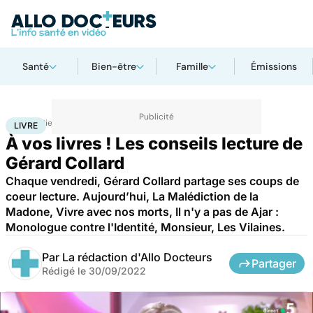
Santé
Bien-être
Famille
Émissions
Accueil
Bien-être
Livre
LIVRE
À vos livres ! Les conseils lecture de
Gérard Collard
Chaque vendredi, Gérard Collard partage ses coups de
coeur lecture. Aujourd’hui, La Malédiction de la
Madone, Vivre avec nos morts, Il n'y a pas de Ajar :
Monologue contre l'Identité, Monsieur, Les Vilaines.
Par
La rédaction d'Allo Docteurs
Partager
Rédigé le
30/09/2022