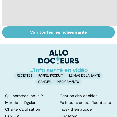
Voir toutes les fiches santé
Tout savoir sur le
Staphylocoque
M
cerveau
doré : une
c
bactérie sous
surveillance
RECETTES
RAPPEL PRODUIT
LE MAG DE LA SANTÉ
CANCER
MÉDICAMENTS
Qui sommes-nous ?
Gestion des cookies
Mentions légales
Politiques de confidentialité
Charte d'utilisation
Index thématique
Flux RSS
Flux Atom