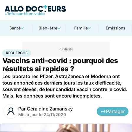
Santé
Bien-être
Famille
Émissions
Accueil
Santé
Médicaments
Recherche
RECHERCHE
Vaccins anti-covid : pourquoi des
résultats si rapides ?
Les laboratoires Pfizer, AstraZeneca et Moderna ont
tous annoncé ces derniers jours les taux d’efficacité,
souvent élevés, de leur candidat vaccin contre le covid.
Mais, les données sont encore incomplètes.
Par
Géraldine Zamansky
Partager
Mis à jour le
24/11/2020