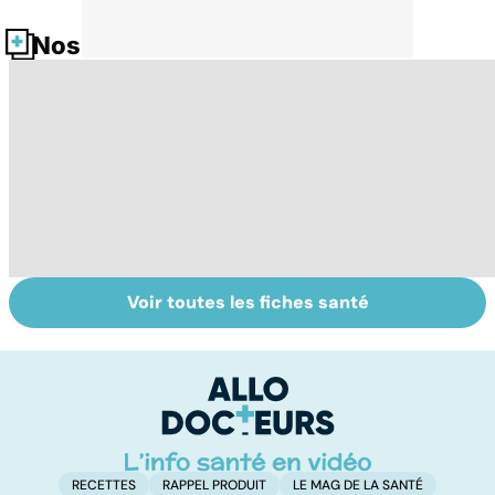
Nos fiches santé
Voir toutes les fiches santé
Tout savoir sur
Votre santé en
M
les virus
vacances
ér
c
r
RECETTES
RAPPEL PRODUIT
LE MAG DE LA SANTÉ