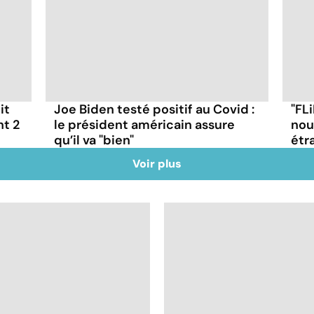
it
Joe Biden testé positif au Covid :
"FLi
nt 2
le président américain assure
nou
qu’il va "bien"
étr
Voir plus