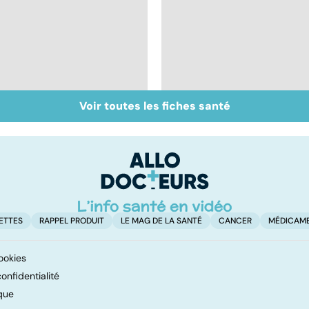
Voir toutes les fiches santé
Staphylocoque doré :
Métastases, le
une bactérie sous
cancer propagé
surveillance
ETTES
RAPPEL PRODUIT
LE MAG DE LA SANTÉ
CANCER
MÉDICAM
ookies
onfidentialité
que