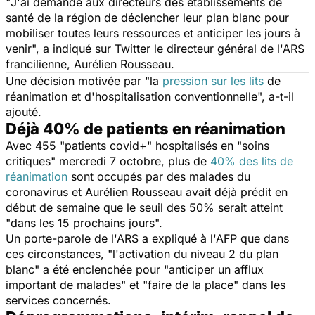
"
J'ai demandé aux directeurs des établissements de
santé de la région de déclencher leur plan blanc pour
mobiliser toutes leurs ressources et anticiper les jours à
venir
", a indiqué sur Twitter le directeur général de l'ARS
francilienne, Aurélien Rousseau.
Une décision motivée par "
la
pression sur les lits
de
réanimation et d'hospitalisation conventionnelle
", a-t-il
ajouté.
Déjà 40% de patients en réanimation
Avec 455 "patients covid+" hospitalisés en "
soins
critiques
" mercredi 7 octobre, plus de
40% des lits de
réanimation
sont occupés par des malades du
coronavirus et Aurélien Rousseau avait déjà prédit en
début de semaine que le seuil des 50% serait atteint
"
dans les 15 prochains jours
".
Un porte-parole de l'ARS a expliqué à l'AFP que dans
ces circonstances, "
l'activation du niveau 2 du plan
blanc
" a été enclenchée pour "
anticiper un afflux
important de malades
" et "
faire de la place
" dans les
services concernés.