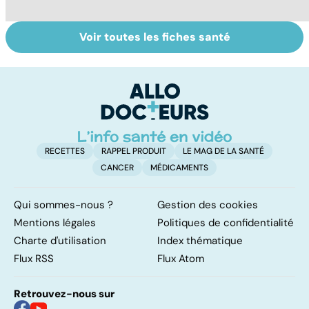
Voir toutes les fiches santé
Staphylocoque
Qu'est-ce que le
C
doré : une
coma ?
am
bactérie sous
re
surveillance
RECETTES
RAPPEL PRODUIT
LE MAG DE LA SANTÉ
CANCER
MÉDICAMENTS
Qui sommes-nous ?
Gestion des cookies
Mentions légales
Politiques de confidentialité
Charte d'utilisation
Index thématique
Flux RSS
Flux Atom
Retrouvez-nous sur