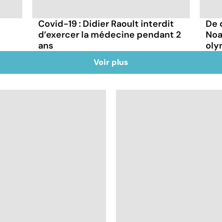
Covid-19 : Didier Raoult interdit
De 
d’exercer la médecine pendant 2
Noa
ans
oly
Voir plus