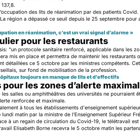
 137,8.
d’occupation des lits de réanimation par des patients Covid. 
 La région a dépassé ce seuil depuis le 25 septembre pour 
pation en réanimation, c’est un vrai signal d’alarme »
ulier pour les restaurants
sis: "un protocole sanitaire renforcé, applicable dans les zo
era mis en place et permettra de maintenir les restaurants 
t détaillées ce 5 octobre par les ministres compétents. Cet
eillais, sur fond de mobilisation de la profession.
hôpitaux toujours en manque de lits et d’effectifs
 pour les zones d’alerte maxima
es salles ou amphithéâtres des universités ne pourraient ê
erte renforcée et maximale.
lement à tous les établissements d'enseignement supérieur. 
 lundi matin par la ministre de l’Enseignement Supérieur Fr
face à un regain de circulation du Covid-19, le télétravail es
vail Elisabeth Borne recevra le 5 octobre matin les parten