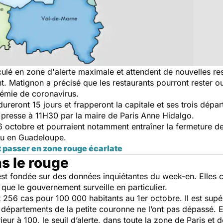
culé en zone d'alerte maximale et attendent de nouvelles rest
. Matignon a précisé que les restaurants pourront rester ou
démie de coronavirus.
ureront 15 jours et frapperont la capitale et ses trois dépa
 presse à 11H30 par la maire de Paris Anne Hidalgo.
 6 octobre et pourraient notamment entraîner la fermeture d
ou en Guadeloupe.
t passer en zone rouge écarlate
s le rouge
st fondée sur des données inquiétantes du week-en. Elles 
 que le gouvernement surveille en particulier.
nt 256 cas pour 100 000 habitants au 1er octobre. Il est sup
 départements de la petite couronne ne l’ont pas dépassé. E
ur à 100, le seuil d’alerte, dans toute la zone de Paris et d