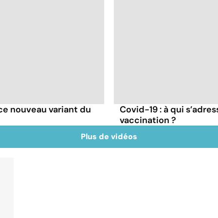
e ce nouveau variant du
Covid-19 : à qui s’adr
vaccination ?
Plus de vidéos