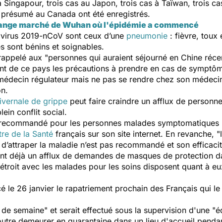
à Singapour, trois cas au Japon, trois cas à Taïwan, trois 
 présumé au Canada ont été enregistrés.
étrange marché de Wuhan où l'épidémie a commencé
virus 2019-nCoV sont ceux d’une
pneumonie
: fièvre, toux 
s sont bénins et soignables.
 rappelé aux "
personnes qui auraient séjourné en Chine ré
rant de ce pays les précautions à prendre en cas de symptôm
 médecin régulateur mais ne pas se rendre chez son médecin
on.
ivernale de grippe
peut faire craindre un afflux de personn
lein conflit social.
recommandé pour les personnes malades symptomatiques pou
tre de la Santé
français sur son site internet. En revanche, "
 d’attraper la maladie n’est pas recommandé et son efficaci
ent déjà un afflux de demandes de masques de protection 
 étroit avec les malades pour les soins disposent quant à e
 le 26 janvier le rapatriement prochain des Français qui le
u de semaine
" et serait effectué sous la supervision d'une "
é
utre demeurer en quarantaine dans un lieu d'accueil pendan