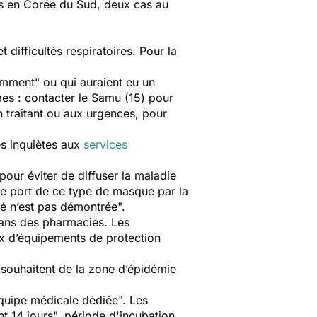
cas en Corée du Sud, deux cas au
et difficultés respiratoires. Pour la
cemment
" ou qui auraient eu un
es : contacter le Samu (15) pour
 traitant ou aux urgences, pour
es inquiètes aux
services
r éviter de diffuser la maladie
le port de ce type de masque par la
té n’est pas démontrée
".
dans des pharmacies. Les
ux d’équipements de protection
 souhaitent de la zone d’épidémie
quipe médicale dédiée
". Les
t 14 jours", période d'incubation