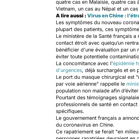
quatre cas en Malaisie, quatre cas 
Vietnam, un cas au Népal et un cas
A lire aussi :
Virus en Chine : l’
Les symptômes du nouveau corona
plupart des patients, ces symptôme
Le ministère de la Santé français a
contact étroit avec quelqu’un rent
bénéficier d'une évaluation par un
éviter toute potentielle contaminati
La concomitance avec l'
épidémie h
d'urgences
, déjà surchargés et en p
Le port du masque chirurgical est "
par voie aérienne
" rappelle le
minis
population non malade afin d’éviter
Pourtant des témoignages signalai
professionnels de santé en contact
spécifiques.
Le gouvernement français a annoncé
du coronavirus en Chine.
Ce rapatriement se ferait "
en milie
personnes rapatriées devraient en o