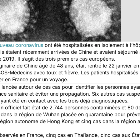
uveau coronavirus
ont été hospitalisées en isolement à l’hôp
ois étaient récemment arrivées de Chine et avaient séjourné
 2019. Il s’agit des trois premiers cas européens.
inaire de Chine âgé de 48 ans, était rentré le 22 janvier en F
OS-Médecins avec toux et fièvre. Les patients hospitalisés 
vier en France pour un voyage.
ancée autour de ces cas pour identifier les personnes ayant
ce sanitaire et éviter une propagation. Six autres cas susp
ayant été en contact avec les trois déjà diagnostiquées.
lan officiel fait état de 2.744 personnes contaminées et 80 
ans la région de Wuhan placée en quarantaine pour préven
a région autonome de Hong Kong et cinq cas dans la région
observés en France, cinq cas en Thaïlande, cinq cas aux État