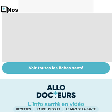
Nos fiches santé
Voir toutes les fiches santé
Dérèglement
Tout savoir sur
I
hormonal : et si
les infections
a
c'était les
pulmonaires
fa
surrénales ?
d'
RECETTES
RAPPEL PRODUIT
LE MAG DE LA SANTÉ