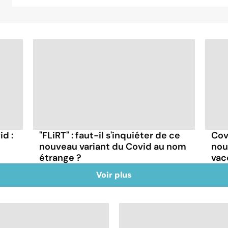
id :
"FLiRT" : faut-il s'inquiéter de ce
Covi
nouveau variant du Covid au nom
nou
étrange ?
vac
Voir plus