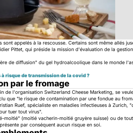
s sont appelés à la rescousse. Certains sont même allés jus
dier Pittet, qui préside la mission d'évaluation de la gestio
re de diffusion" du gel hydroalcoolique dans le monde l'as
s à risque de transmission de la covid ?
on par le fromage
in de l'organisation Switzerland Cheese Marketing, se veulen
clu que "le risque de contamination par une fondue au fro
stian Ruef, spécialiste en maladies infectieuses à Zurich, 
ur tuer tout virus".
tié-moitié" (moitié vacherin-moitié gruyère suisse) ou de to
 présente par conséquent aucun risque en soi.
semblements