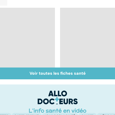
Voir toutes les fiches santé
Inflammation des
Suicide : prévenir le
amygdales : que faire
passage à l'acte
en cas d'angine ?