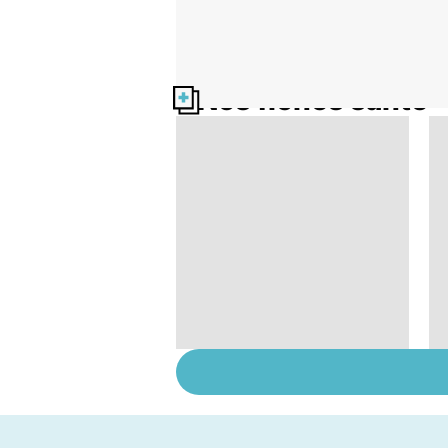
Nos fiches santé
Dérèglement
hormonal : et si
c'était les
surrénales ?