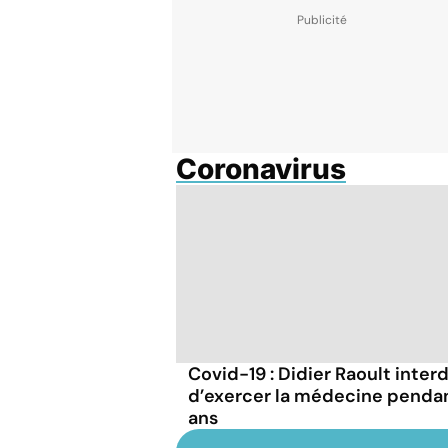
Coronavirus
Covid-19 : Didier Raoult interd
d’exercer la médecine penda
ans