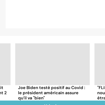
it
Joe Biden testé positif au Covid :
"FLi
nt 2
le président américain assure
nou
qu’il va "bien"
étr