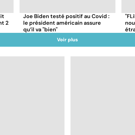
it
Joe Biden testé positif au Covid :
"FLi
nt 2
le président américain assure
nou
qu’il va "bien"
étr
Voir plus