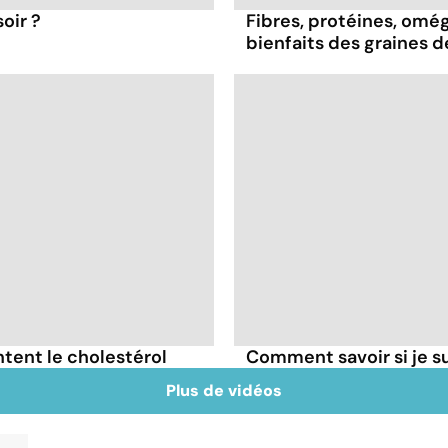
oir ?
Fibres, protéines, oméga
bienfaits des graines 
tent le cholestérol
Comment savoir si je 
Plus de vidéos