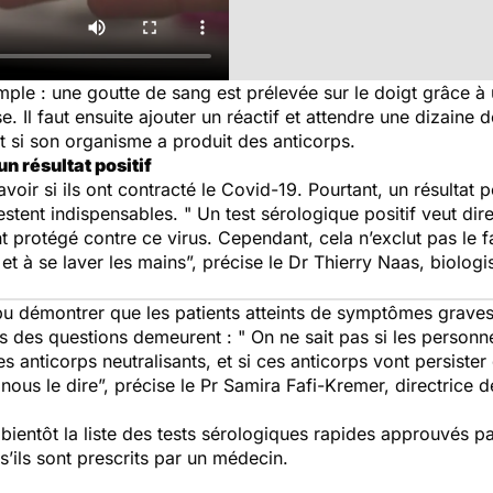
mple : une goutte de sang est prélevée sur le doigt grâce à
 Il faut ensuite ajouter un réactif et attendre une dizaine de
et si son organisme a produit des anticorps.
n résultat positif
ir si ils ont contracté le Covid-19. Pourtant, un résultat po
estent indispensables. "
Un test sérologique positif veut dir
 protégé contre ce virus. Cependant, cela n’exclut pas le fai
t à se laver les mains”,
précise le Dr Thierry Naas, biologis
t pu démontrer que les patients atteints de symptômes grave
is des questions demeurent : "
On ne sait pas si les personn
anticorps neutralisants, et si ces anticorps vont persister 
nous le dire”,
précise le Pr Samira Fafi-Kremer, directrice de 
ientôt la liste des tests sérologiques rapides approuvés par 
s’ils sont prescrits par un médecin.