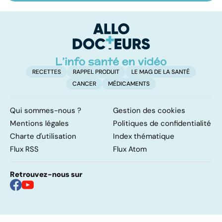
les infections
amygdales : que
le
pulmonaires
faire en cas
l'
d'angine ?
RECETTES
RAPPEL PRODUIT
LE MAG DE LA SANTÉ
CANCER
MÉDICAMENTS
Qui sommes-nous ?
Gestion des cookies
Mentions légales
Politiques de confidentialité
Charte d'utilisation
Index thématique
Flux RSS
Flux Atom
Retrouvez-nous sur