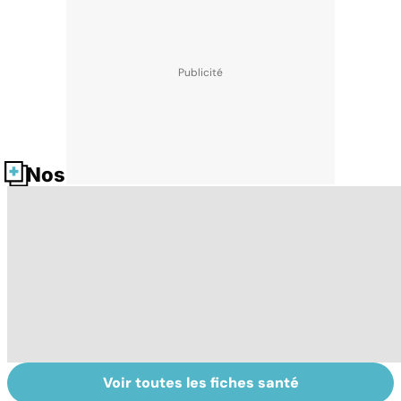
Nos fiches santé
Voir toutes les fiches santé
Tout savoir sur
Inflammation des
Su