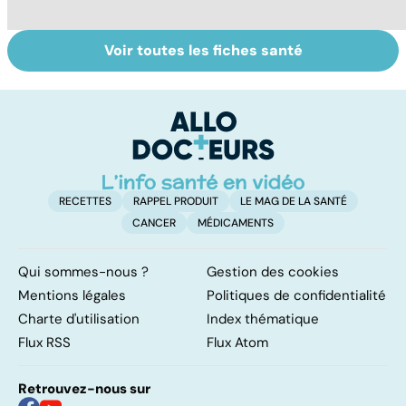
Voir toutes les fiches santé
Tout savoir sur
Inflammation des
Su
les infections
amygdales : que
le
pulmonaires
faire en cas
l'
d'angine ?
RECETTES
RAPPEL PRODUIT
LE MAG DE LA SANTÉ
CANCER
MÉDICAMENTS
Qui sommes-nous ?
Gestion des cookies
Mentions légales
Politiques de confidentialité
Charte d'utilisation
Index thématique
Flux RSS
Flux Atom
Retrouvez-nous sur