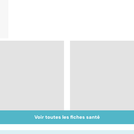
Voir toutes les fiches santé
Le sinus pilonidal, un
Tout savoir sur les
kyste douloureux
virus