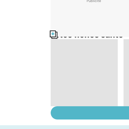
Nos fiches santé
Burn-out :
l'épuisement
professionnel