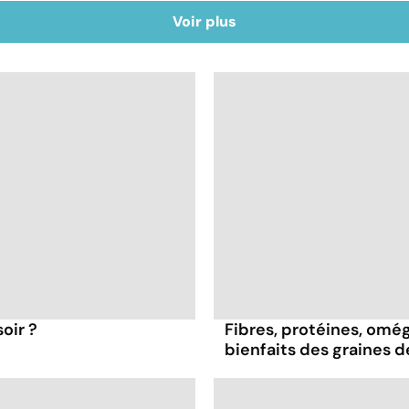
Voir plus
oir ?
Fibres, protéines, oméga
bienfaits des graines 