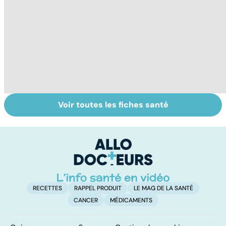
Voir toutes les fiches santé
Gynéco : un suivi
Cancer du sein :
To
pour la vie
toutes
le
concernées !
p
RECETTES
RAPPEL PRODUIT
LE MAG DE LA SANTÉ
CANCER
MÉDICAMENTS