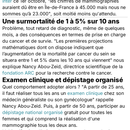
Inter
ce 1er octobre, "
les chiffres de mammographies
auraient dû être en Île-de-France à 45.000 mais nous ne
sommes qu’à 23.000"
, soit moitié moins qu'attendu.
Une surmortalité de 1 à 5% sur 10 ans
Problème, tout retard de diagnostic, même de quelques
mois, a des conséquences en termes de prise en charge
du cancer et de survie. "
Les premières projections
mathématiques dont on dispose indiquent que
l’augmentation de la mortalité par cancer du sein se
situera entre 1 et 5% dans les 10 ans qui viennent
" nous
explique Nancy Abou-Zeid, directrice scientifique de la
fondation ARC
pour la recherche contre le cancer.
Examen clinique et dépistage organisé
Quel comportement adopter alors ? "
A partir de 25 ans,
il faut réaliser tous les ans un
examen clinique
chez son
médecin généraliste ou son gynécologue"
rappelle
Nancy Abou-Zeid. Puis, à partir de 50 ans, participer au
dépistage national organisé
gratuit pour toutes les
femmes et qui comprend la réalisation d'une
mammographie tous les deux ans.