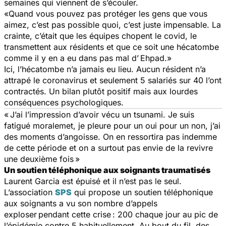
semaines qui viennent de s’écouler.
«Quand vous pouvez pas protéger les gens que vous
aimez, c’est pas possible quoi, c’est juste impensable. La
crainte, c’était que les équipes chopent le covid, le
transmettent aux résidents et que ce soit une hécatombe
comme il y en a eu dans pas mal d’ Ehpad.»
Ici, l’hécatombe n’a jamais eu lieu. Aucun résident n’a
attrapé le coronavirus et seulement 5 salariés sur 40 l’ont
contractés. Un bilan plutôt positif mais aux lourdes
conséquences psychologiques.
« J’ai l’impression d’avoir vécu un tsunami. Je suis
fatigué moralemet, je pleure pour un oui pour un non, j’ai
des moments d’angoisse. On en ressortira pas indemme
de cette période et on a surtout pas envie de la revivre
une deuxième fois »
Un soutien téléphonique aux soignants traumatisés
Laurent Garcia est épuisé et il n’est pas le seul.
L’association
SPS
qui propose un soutien téléphonique
aux soignants a vu son nombre d’appels
exploser pendant cette crise : 200 chaque jour au pic de
l’épidémie contre 5 habituellement. Au bout du fil, des