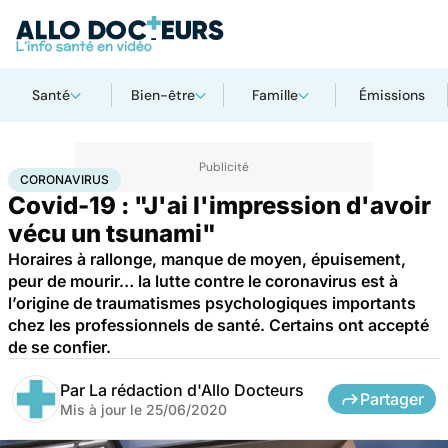
Santé
Bien-être
Famille
Émissions
Accueil
Santé
Maladies
Coronavirus
CORONAVIRUS
Covid-19 : "J'ai l'impression d'avoir
vécu un tsunami"
Horaires à rallonge, manque de moyen, épuisement,
peur de mourir… la lutte contre le coronavirus est à
l’origine de traumatismes psychologiques importants
chez les professionnels de santé. Certains ont accepté
de se confier.
Par
La rédaction d'Allo Docteurs
Partager
Mis à jour le
25/06/2020