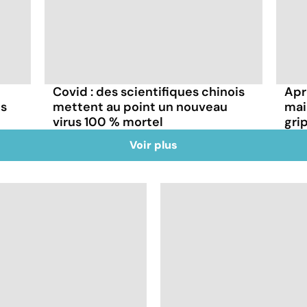
Covid : des scientifiques chinois
Aprè
ns
mettent au point un nouveau
mai
virus 100 % mortel
gri
Voir plus