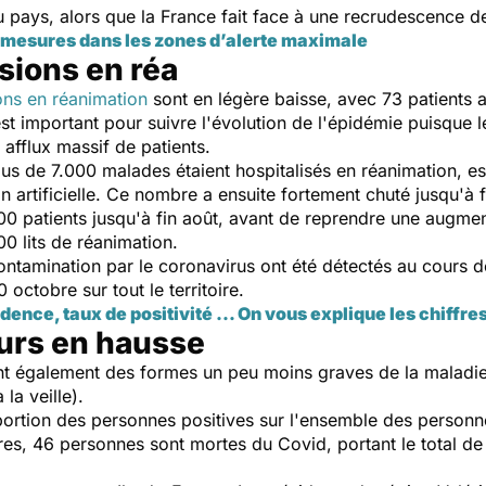
u pays, alors que la France fait face à une recrudescence d
s mesures dans les zones d’alerte maximale
sions en réa
ons en réanimation
sont en légère baisse, avec 73 patients a
est important pour suivre l'évolution de l'épidémie puisque le
afflux massif de patients.
plus de 7.000 malades étaient hospitalisés en réanimation, e
n artificielle. Ce nombre a ensuite fortement chuté jusqu'à fi
00 patients jusqu'à fin août, avant de reprendre une augmen
00 lits de réanimation.
ontamination par le coronavirus ont été détectés au cours d
octobre sur tout le territoire.
idence, taux de positivité ... On vous explique les chiffre
eurs en hausse
bent également des formes un peu moins graves de la maladi
la veille).
oportion des personnes positives sur l'ensemble des personn
res, 46 personnes sont mortes du Covid, portant le total de