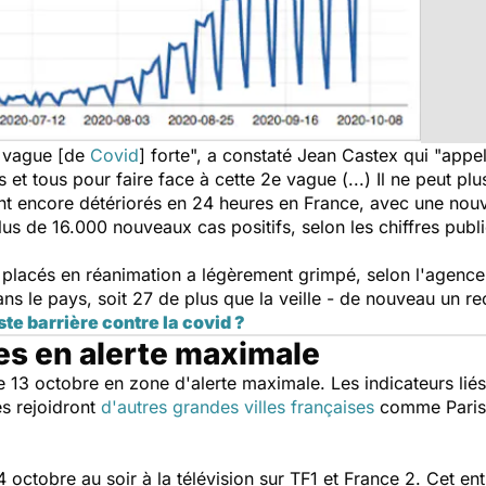
 vague [de
Covid
] forte", a constaté Jean Castex qui "appe
et tous pour faire face à cette 2e vague (...) Il ne peut pl
ont encore détériorés en 24 heures en France, avec une nou
lus de 16.000 nouveaux cas positifs, selon les chiffres publ
lacés en réanimation a légèrement grimpé, selon l'agence 
ns le pays, soit 27 de plus que la veille - de nouveau un re
te barrière contre la covid ?
es en alerte maximale
e 13 octobre en zone d'alerte maximale. Les indicateurs lié
s rejoidront
d'autres grandes villes françaises
comme Paris,
ctobre au soir à la télévision sur TF1 et France 2. Cet ent