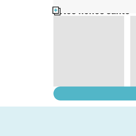
Nos fiches santé
Dérèglement
hormonal : et si
c'était les
surrénales ?