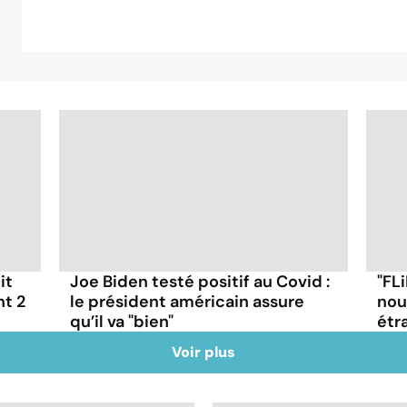
it
Joe Biden testé positif au Covid :
"FLi
nt 2
le président américain assure
nou
qu’il va "bien"
étr
Voir plus