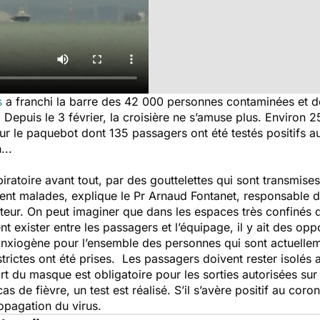
s
a franchi la barre des 42 000 personnes contaminées et d
 Depuis le 3 février, la croisière ne s’amuse plus. Enviro
ur le paquebot dont 135 passagers ont été testés positifs a
...
piratoire avant tout, par des gouttelettes qui sont transmis
ent malades, explique le Pr Arnaud Fontanet, responsable d
teur. On peut imaginer que dans les espaces très confinés d’
nt exister entre les passagers et l’équipage, il y ait des opp
s anxiogène pour l’ensemble des personnes qui sont actuelle
rictes ont été prises. Les passagers doivent rester isolés
ort du masque est obligatoire pour les sorties autorisées sur
as de fièvre, un test est réalisé. S’il s’avère positif au cor
propagation du virus.