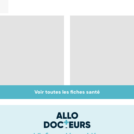
Voir toutes les fiches santé
Tout savoir sur les
Inflammation des
infections
amygdales : que faire
pulmonaires
en cas d'angine ?