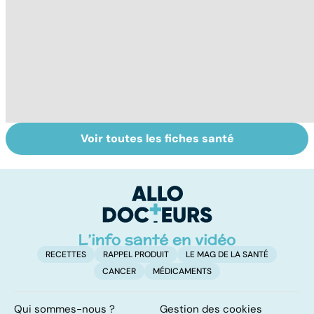
Voir toutes les fiches santé
Tout savoir sur
Inflammation des
Su
les infections
amygdales : que
le
pulmonaires
faire en cas
l'
d'angine ?
RECETTES
RAPPEL PRODUIT
LE MAG DE LA SANTÉ
CANCER
MÉDICAMENTS
Qui sommes-nous ?
Gestion des cookies