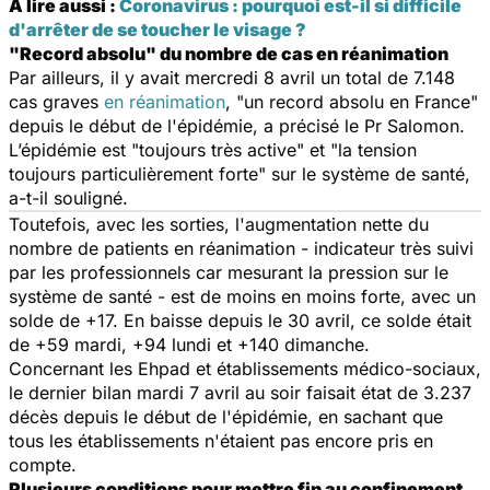
A lire aussi :
Coronavirus : pourquoi est-il si difficile
d'arrêter de se toucher le visage ?
"Record absolu" du nombre de cas en réanimation
Par ailleurs, il y avait mercredi 8 avril un total de 7.148
cas graves
en réanimation
, "
un record absolu en France
"
depuis le début de l'épidémie, a précisé le Pr Salomon.
L’épidémie est "
toujours très active
" et "
la tension
toujours particulièrement forte
" sur le système de santé,
a-t-il souligné.
Toutefois, avec les sorties, l'augmentation nette du
nombre de patients en réanimation - indicateur très suivi
par les professionnels car mesurant la pression sur le
système de santé - est de moins en moins forte, avec un
solde de +17. En baisse depuis le 30 avril, ce solde était
de +59 mardi, +94 lundi et +140 dimanche.
Concernant les Ehpad et établissements médico-sociaux,
le dernier bilan mardi 7 avril au soir faisait état de 3.237
décès depuis le début de l'épidémie, en sachant que
tous les établissements n'étaient pas encore pris en
compte.
Plusieurs conditions pour mettre fin au confinement