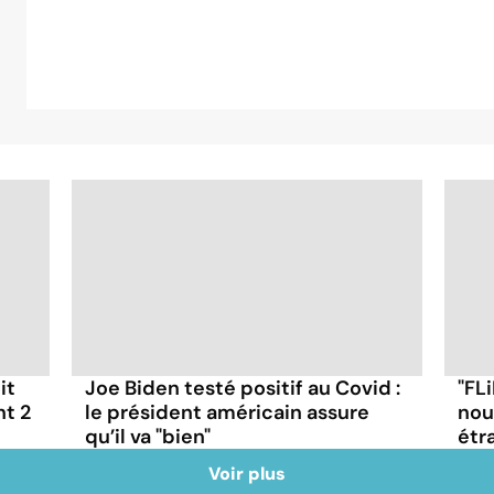
it
Joe Biden testé positif au Covid :
"FLi
nt 2
le président américain assure
nou
qu’il va "bien"
étr
Voir plus