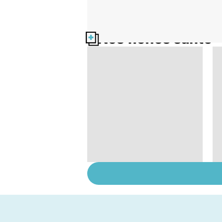
Nos fiches santé
Dérèglement
hormonal : et si
c'était les
surrénales ?