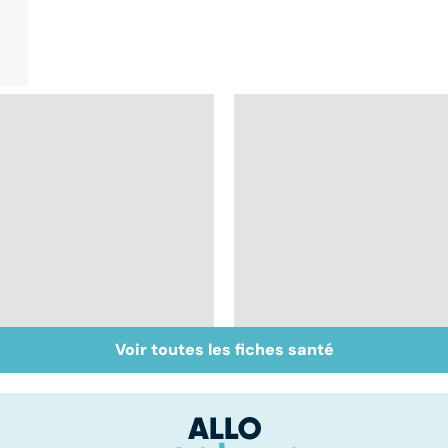
Voir toutes les fiches santé
Tout savoir sur les
Inflammation des
infections
amygdales : que faire
pulmonaires
en cas d'angine ?