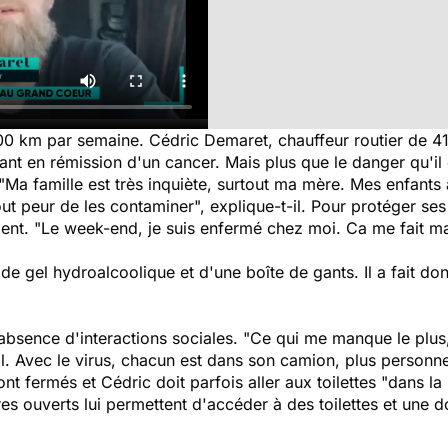
0 km par semaine. Cédric Demaret, chauffeur routier de 41 
ant en rémission d'un cancer. Mais plus que le danger qu'il 
. "Ma famille est très inquiète, surtout ma mère. Mes enfants 
tout peur de les contaminer", explique-t-il. Pour protéger ses
ent. "
Le week-end, je suis enfermé chez moi. Ca me fait mal 
 de gel hydroalcoolique et d'une boîte de gants. Il a fait d
'absence d'interactions sociales. "Ce qui me manque le plus
t-il. Avec le virus, chacun est dans son camion, plus person
sont fermés et Cédric doit parfois aller aux toilettes "dans l
s ouverts lui permettent d'accéder à des toilettes et une 