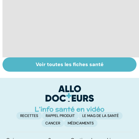
Voir toutes les fiches santé
Perturbateurs
Soins dentaires :
Le
endocriniens :
on n'arrête pas le
bi
une menace pour
progrès !
i
notre santé
RECETTES
RAPPEL PRODUIT
LE MAG DE LA SANTÉ
CANCER
MÉDICAMENTS