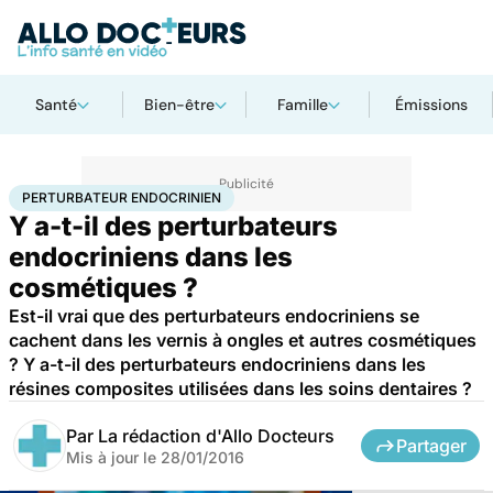
Santé
Bien-être
Famille
Émissions
Accueil
Santé
Perturbateur endocrinien
PERTURBATEUR ENDOCRINIEN
Y a-t-il des perturbateurs
endocriniens dans les
cosmétiques ?
Est-il vrai que des perturbateurs endocriniens se
cachent dans les vernis à ongles et autres cosmétiques
? Y a-t-il des perturbateurs endocriniens dans les
résines composites utilisées dans les soins dentaires ?
Par
La rédaction d'Allo Docteurs
Partager
Mis à jour le
28/01/2016