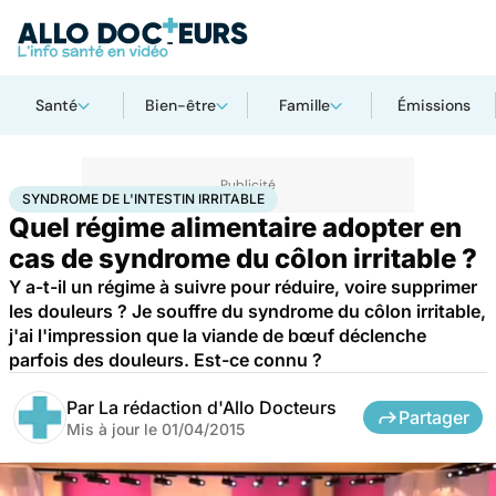
Santé
Bien-être
Famille
Émissions
Accueil
Bien-être
Nutrition
Syndrome de l'intestin irritable
SYNDROME DE L'INTESTIN IRRITABLE
Quel régime alimentaire adopter en
cas de syndrome du côlon irritable ?
Y a-t-il un régime à suivre pour réduire, voire supprimer
les douleurs ? Je souffre du syndrome du côlon irritable,
j'ai l'impression que la viande de bœuf déclenche
parfois des douleurs. Est-ce connu ?
Par
La rédaction d'Allo Docteurs
Partager
Mis à jour le
01/04/2015