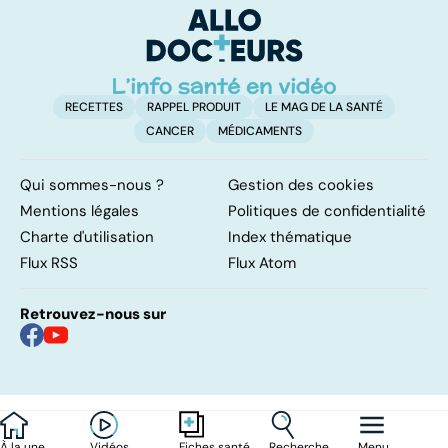
so
RECETTES
RAPPEL PRODUIT
LE MAG DE LA SANTÉ
CANCER
MÉDICAMENTS
Qui sommes-nous ?
Gestion des cookies
Mentions légales
Politiques de confidentialité
Charte d'utilisation
Index thématique
Flux RSS
Flux Atom
Retrouvez-nous sur
À la une
Vidéos
Recherche
Menu
Fiches santé