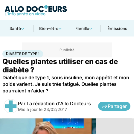
Santé
Bien-être
Famille
Émissions
Accueil
Bien-être
Diabète de type 1
DIABÈTE DE TYPE 1
Quelles plantes utiliser en cas de
diabète ?
Diabétique de type 1, sous insuline, mon appétit et mon
poids varient. Je suis très fatigué. Quelles plantes
pourraient m'aider ?
Par
La rédaction d'Allo Docteurs
Partager
Mis à jour le
23/02/2017