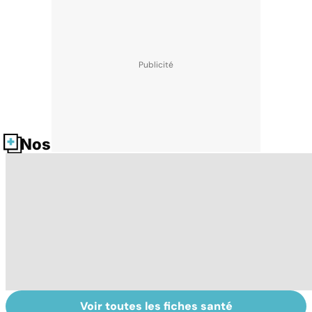
Nos fiches santé
Voir toutes les fiches santé
Bien vivre la
Sécheresse
S