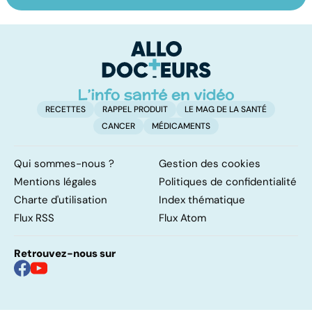
ménopause
vaginale : un
à 
large choix de
d
traitements
RECETTES
RAPPEL PRODUIT
LE MAG DE LA SANTÉ
CANCER
MÉDICAMENTS
Qui sommes-nous ?
Gestion des cookies
Mentions légales
Politiques de confidentialité
Charte d'utilisation
Index thématique
Flux RSS
Flux Atom
Retrouvez-nous sur