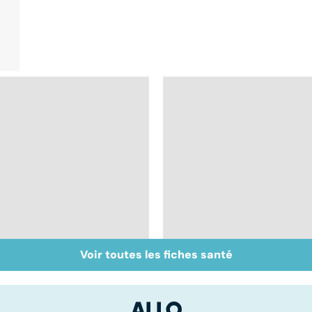
Voir toutes les fiches santé
L'endométriose : des
Tout savoir sur les
douleurs liées aux
infections
règles
pulmonaires