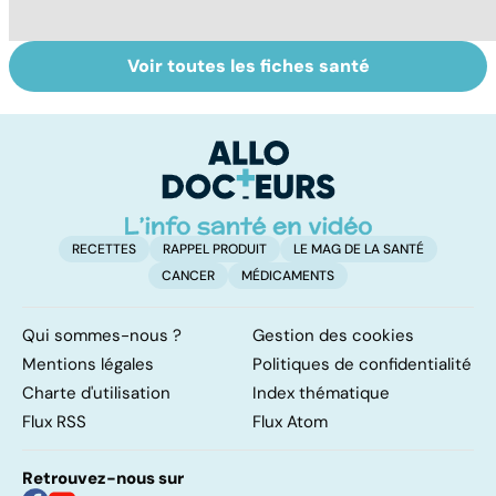
Voir toutes les fiches santé
Prolapsus : quand
Tout savoir sur
I
les organes
les infections
a
descendent
pulmonaires
fa
d'
RECETTES
RAPPEL PRODUIT
LE MAG DE LA SANTÉ
CANCER
MÉDICAMENTS
Qui sommes-nous ?
Gestion des cookies
Mentions légales
Politiques de confidentialité
Charte d'utilisation
Index thématique
Flux RSS
Flux Atom
Retrouvez-nous sur